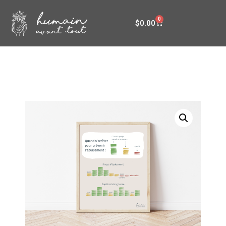
0
$
0.00