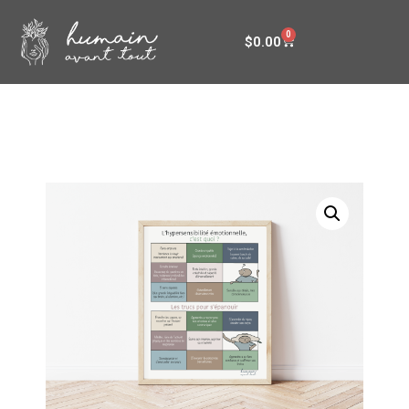
0
$
0.00