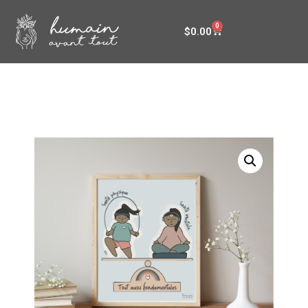
0
$
0.00